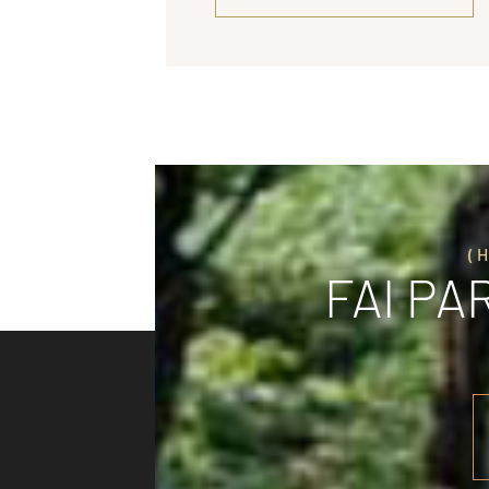
(
FAI PA