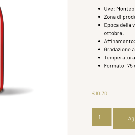
Uve: Montepu
Zona di prod
Epoca della 
ottobre.
Affinamento:
Gradazione al
Temperatura d
Formato: 75 c
€
10.70
Agg