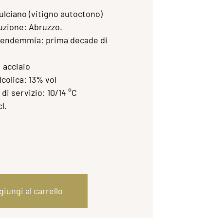
lciano (vitigno autoctono)
uzione: Abruzzo.
vendemmia: prima decade di
 acciaio
colica: 13% vol
i servizio: 10/14 °C
l.
iungi al carrello