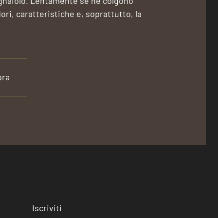
ignaiolo. Lentamente se ne colgono
ri, caratteristiche e, soprattutto, la
ora
Iscriviti