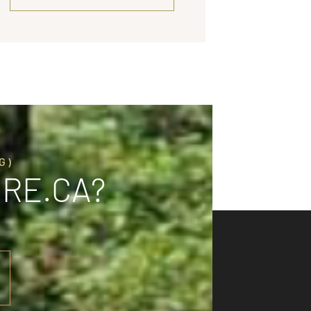
G)
.RE.CA?