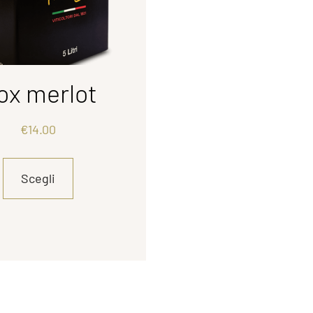
ox merlot
€
14.00
Scegli