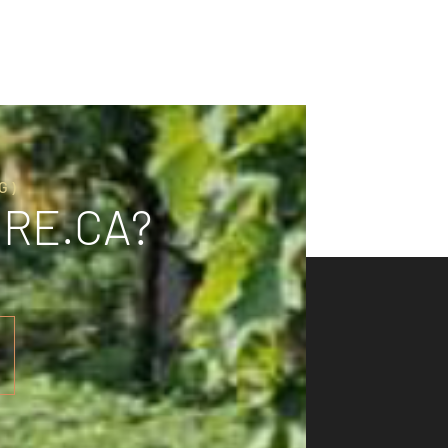
G)
.RE.CA?