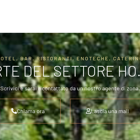
HOTEL, BAR, RISTORANTI, ENOTECHE, CATERIN
RTE DEL SETTORE HO
Scrivici e sarai ricontattato da un nostro agente di zona.
Chiama ora
Lascia una mail