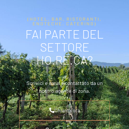
(HOTEL, BAR, RISTORANTI,
ENOTECHE, CATERING)
FAI PARTE DEL
SETTORE
HO.RE.CA?
Scrivici e sarai ricontattato da un
nostro agente di zona.
Chiama ora