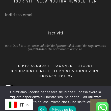
ISCRIVITI ALLA NOSTRA NEWSLETTER
Iscriviti
autorizzo il trattamento dei miei dati personali ai sensi del regolamento
(ue) 2016/679 del parlamento europeo.
IL MIO ACCOUNT
PAGAMENTI SICURI
SPEDIZIONI E RESI
TERMINI & CONDIZIONI
PRIVACY POLICY
0
Utilizziamo i cookie per essere sicuri che tu possa avere la
Copyright © 2024 – Cantina Tre D di D'Offizi Dante – P.IVA
migliore esperienza sul nostro sito. Se continui ad utilizzare
09563051003 | Powered by Cercamifacile.it
questo sito noi assumiamo che tu ne sia felice.
IT
Ok
Privacy policy